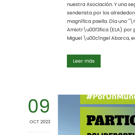
nuestra Asociación. Y una s
senderista por los alrededor
magnífica paella. Día uno "\
Amiotr\u00f3fica (ELA) por 
Miguel \u00c1ngel Abarca, e
Leer más
09
OCT 2023