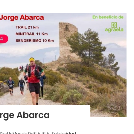
orge Abarca
PorUnMundoSinELA
,
ELA
,
Solidaridad