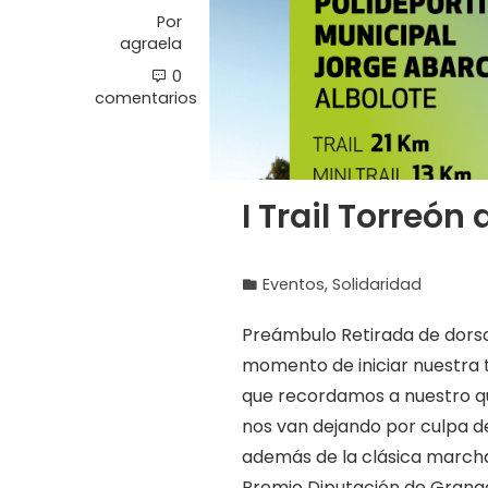
Por
agraela
0
comentarios
I Trail Torreón
Eventos
,
Solidaridad
Preámbulo Retirada de dorsa
momento de iniciar nuestra t
que recordamos a nuestro qu
nos van dejando por culpa de
además de la clásica march
Premio Diputación de Granad