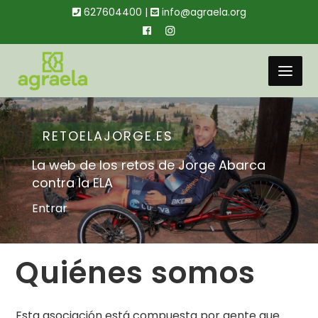
627604400 |
info@agraela.org
RETOELAJORGE.ES
La web de los retos de Jorge Abarca
contra la ELA
Entrar
Quiénes somos
Esta asociación está compuesta por gente que