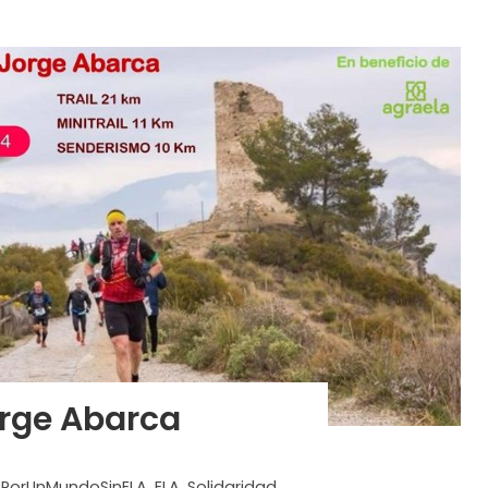
orge Abarca
PorUnMundoSinELA
,
ELA
,
Solidaridad