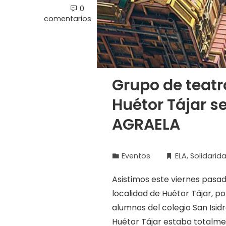
0
comentarios
Grupo de teatr
Huétor Tájar s
AGRAELA
Eventos
ELA
,
Solidarid
Asistimos este viernes pasad
localidad de Huétor Tájar, p
alumnos del colegio San Isidr
Huétor Tájar estaba totalme