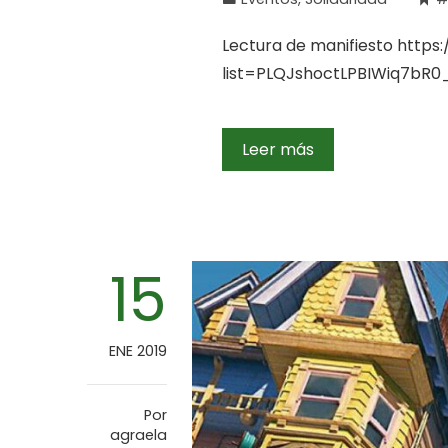
Lectura de manifiesto https
list=PLQJshoctLPBIWiq7bR
Leer más
15
ENE 2019
Por
agraela