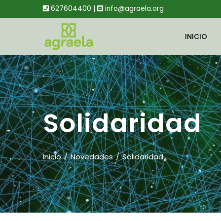
627604400 |
info@agraela.org
INICIO
Solidaridad
Inicio
Novedades
Solidaridad