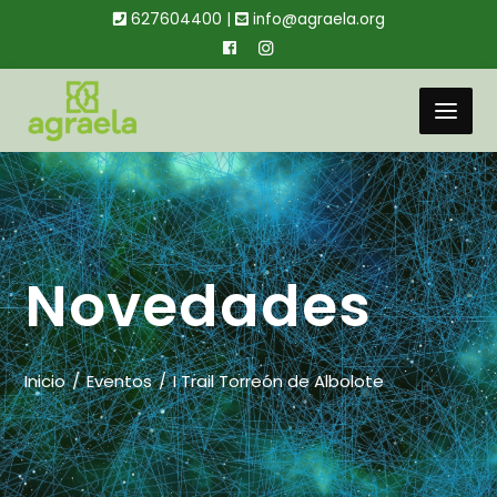
627604400 |
info@agraela.org
Novedades
Inicio
Eventos
I Trail Torreón de Albolote