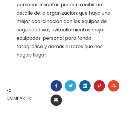
personas inscritas puedan recibir un
detalle de la organización; que haya una
mejor coordinación con los equipos de
seguiridad vial; avituallamientos mejor
equipados; personal para fondo
fotográfico y demás errores que nos
hagais llegar.
FACEBOOK
TWITTER
LINKEDIN
PINTEREST
STUMB
COMPARTIR
EMAIL