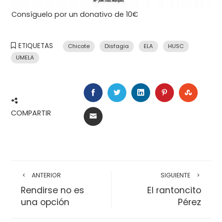
Consíguelo por un donativo de 10€
ETIQUETAS
Chicote
Disfagia
ELA
HUSC
UMELA
FACEBOOK
TWITTER
LINKEDIN
PINTEREST
STUMB
COMPARTIR
EMAIL
ANTERIOR
SIGUIENTE
Rendirse no es
El rantoncito
una opción
Pérez