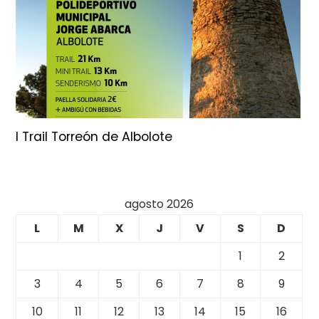
I Trail Torreón de Albolote
agosto 2026
L
M
X
J
V
S
D
1
2
3
4
5
6
7
8
9
10
11
12
13
14
15
16