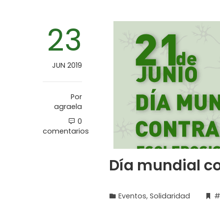
23
JUN 2019
Por
agraela
0
comentarios
Día mundial co
Eventos
,
Solidaridad
#