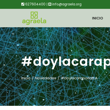
627604400 |
info@agraela.org
INICIO
#doylacarap
Inicio
Novedades
#doylacaraporlaELA