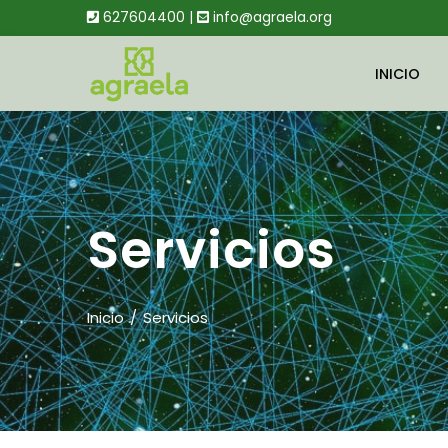
627604400 |
info@agraela.org
INICIO
Servicios
Inicio
Servicios